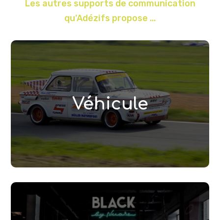
Les autres supports de communication
qu’
Adézifs
propose …
Véhicule
Nous pouvons fabriquer et poser le marquage
de votre véhicule avec différents types
Véhicule
d’adhésifs (teinté masse, découpé, micro
perforé, imprimé…).
Lire la suite
Enseigne