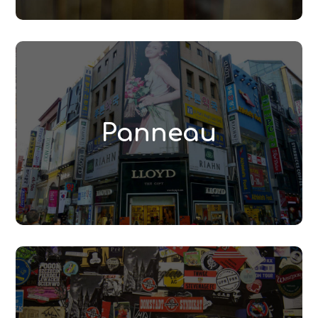
Panneau
La signalétique est un moyen de communication
important pour une société. Signalétique
Panneau
intérieure comme extérieure, nous les
fabriquons sur mesure.
Lire la suite
Stickers
Adézifs fabrique tous vos stickers imprimés et