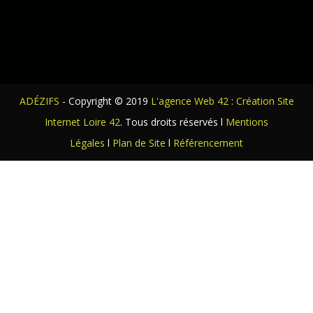
ADÉZIFS
- Copyright © 2019
L'agence Web 42
:
Création Site
Internet Loire 42
. Tous droits réservés l
Mentions
Légales
l
Plan de Site
l
Référencement