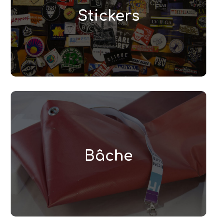
découpés à la forme et aux dimensions
Stickers
souhaitées. Les stickers sont fabriqués dans
nos locaux.
Lire la suite
Bâche
Permanente ou publicitaire, la bâche imprimée
est un très bon vecteur de communication.
Bâche
Nous imprimons et confection les bâches sur
mesure.
Lire la suite