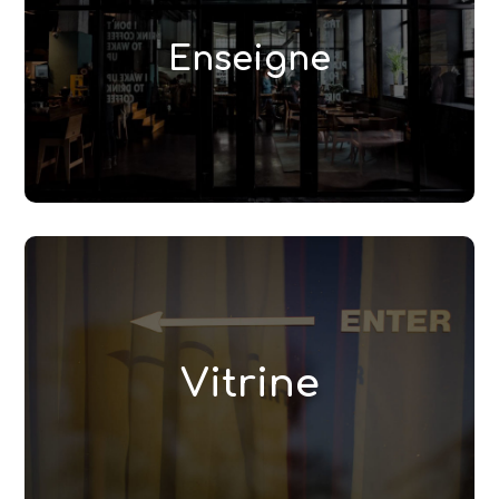
Fabrication et pose de votre enseigne suivant
vos contraintes techniques. Pose en hauteur,
Enseigne
nous le faisons aussi jusqu’à 22 mètres via une
nacelle.
Lire la suite
Vitrine
Vous avez besoin d’habiller votre devanture de
commerce en adhésifs, pour une offre
Vitrine
promotionnelle ou permanente, intérieur ou
réalisera toutes vos
Adézifs
extérieur ;
demandes.
Lire la suite