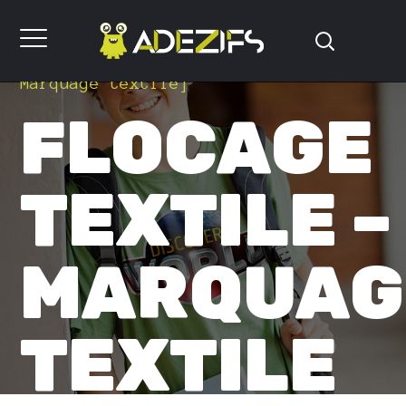
[
Accueil
Flocage Textile –
Marquage textile
]
FLOCAGE
TEXTILE –
MARQUAG
TEXTILE